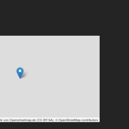
ik von
Openstreetmap.de
(
CC-BY-SA
),
© OpenStreetMap contributors