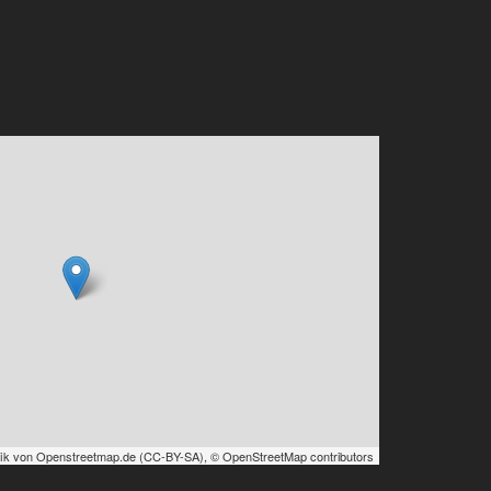
ik von
Openstreetmap.de
(
CC-BY-SA
),
© OpenStreetMap contributors