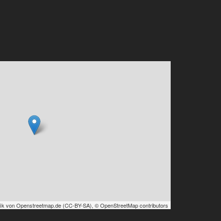
ik von
Openstreetmap.de
(
CC-BY-SA
),
© OpenStreetMap contributors