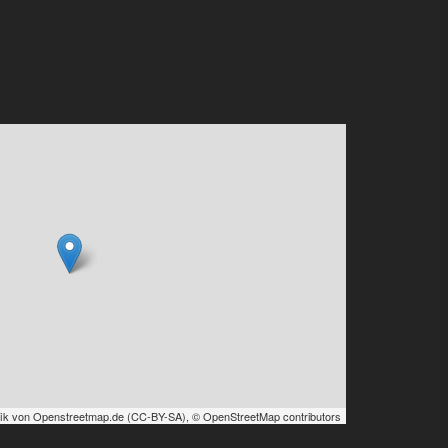
ik von
Openstreetmap.de
(
CC-BY-SA
),
© OpenStreetMap contributors